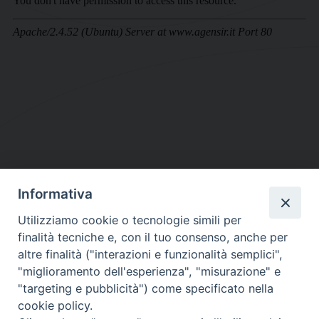
Informativa
DIOCESI SUBURBICARIA DI ALBANO
Utilizziamo cookie o tecnologie simili per
Contatti:
Tel.: 06.93268401 - Fax.: 06.9323844
finalità tecniche e, con il tuo consenso, anche per
E-mail:
curia@diocesidialbano.it
altre finalità ("interazioni e funzionalità semplici",
"miglioramento dell'esperienza", "misurazione" e
Orari:
dal Lunedì al Venerdì Ore: 9:00 - 13:00
"targeting e pubblicità") come specificato nella
cookie policy.
Orario ufficio Matrimoni: