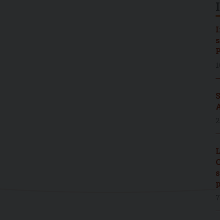
I
s
P
1
S
A
2
L
C
s
p
7