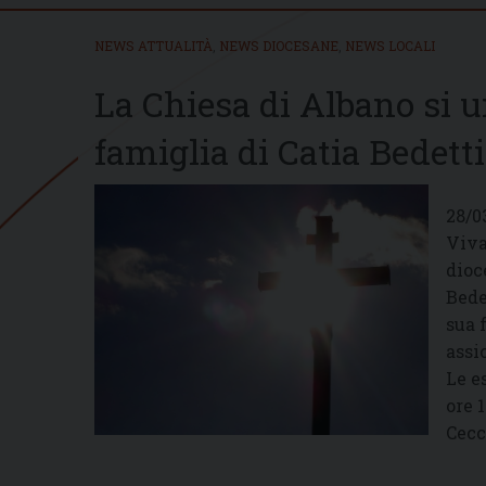
NEWS ATTUALITÀ
,
NEWS DIOCESANE
,
NEWS LOCALI
La Chiesa di Albano si u
famiglia di Catia Bedetti
28/0
Viva
dioc
Bede
sua 
assi
Le e
ore 
Cecc