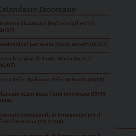
Calendario Diocesano
iornata diocesana degli oratori estivi
01/07)
elebrazioni per Santa Maria Goretti (05/07)
esta liturgica di Santa Maria Goretti
06/07)
esta della Madonna della Rotonda (01/08)
hiusura uffici della Curia diocesana (13/08-
0/08)
iornate residenziali di formazione per il
lero diocesano (24-27/08)
iornate residenziali di formazione per il