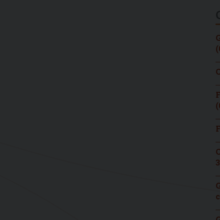
G
(
C
F
(
F
C
3
G
c
G