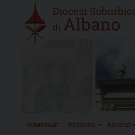
Skip
Home
to
new
content
HOMEPAGE
VESCOVO
DIOCESI