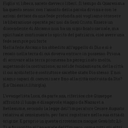
Figlio vi libera, sarete davvero liberi. Il tempo di Quaresima
ha questo senso: con l’ascolto della parola divina e con le
azioni dettate da una fede profonda noi vogliamo ottenere
la liberazione operata per noi da Gesù Cristo. Essere un
discendente di Abramo non ha un significato carnale, ma
spirituale: continuare lo spirito del patriarca, cioè avere una
fede sempre più forte.
Nella fede Abramo ha obbedito all’appello di Dio e si è
recato nella terra di cui doveva entrare in possesso. Prima
di arrivare alla terra promessa ha peregrinato molto,
aspettando la costruzione, su solide fondamenta, della città
il cui architetto e costruttore sarebbe stato Dio stesso. E noi
siamo capaci di camminare fino alla città costruita da Dio?
(La Chiesa.it.liturgia).
L’evangelista Luca, da parte sua, riferisce che Giuseppe
affrontò il lungo e disagevole viaggio da Nazaret a
Betlemme, secondo la legge dell’imperatore Cesare Augusto
relativa al censimento, per farsi registrare nella sua città di
origine. E proprio in questa circostanza nacque Gesù (cfr 2,1-
7), e fu iscritto all’anagrafe dell’Impero, come tutti gli altri