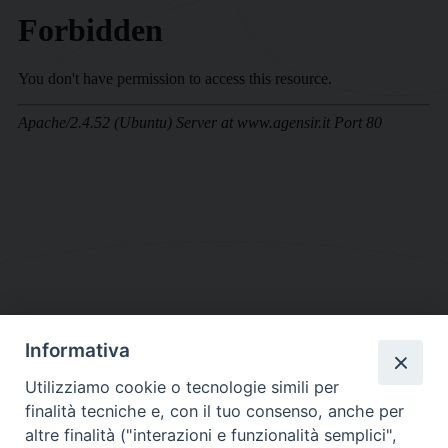
Informativa
DIOCESI SUBURBICARIA DI ALBANO
Utilizziamo cookie o tecnologie simili per
Contatti:
Tel.: 06.93268401 - Fax.: 06.9323844
finalità tecniche e, con il tuo consenso, anche per
E-mail:
curia@diocesidialbano.it
altre finalità ("interazioni e funzionalità semplici",