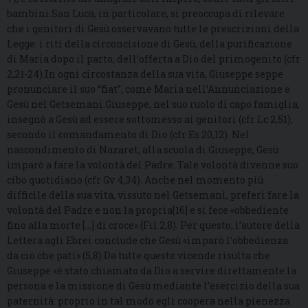
bambini.San Luca, in particolare, si preoccupa di rilevare
che i genitori di Gesù osservavano tutte le prescrizioni della
Legge: i riti della circoncisione di Gesù, della purificazione
di Maria dopo il parto, dell’offerta a Dio del primogenito (cfr
2,21-24).In ogni circostanza della sua vita, Giuseppe seppe
pronunciare il suo “fiat”, come Maria nell’Annunciazione e
Gesù nel Getsemani.Giuseppe, nel suo ruolo di capo famiglia,
insegnò a Gesù ad essere sottomesso ai genitori (cfr Lc 2,51),
secondo il comandamento di Dio (cfr Es 20,12). Nel
nascondimento di Nazaret, alla scuola di Giuseppe, Gesù
imparò a fare la volontà del Padre. Tale volontà divenne suo
cibo quotidiano (cfr Gv 4,34). Anche nel momento più
difficile della sua vita, vissuto nel Getsemani, preferì fare la
volontà del Padre e non la propria[16] e si fece «obbediente
fino alla morte […] di croce» (Fil 2,8). Per questo, l’autore della
Lettera agli Ebrei conclude che Gesù «imparò l’obbedienza
da ciò che patì» (5,8).Da tutte queste vicende risulta che
Giuseppe «è stato chiamato da Dio a servire direttamente la
persona e la missione di Gesù mediante l’esercizio della sua
paternità: proprio in tal modo egli coopera nella pienezza