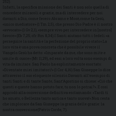
252).
Infatti, la specifica missione dei Santi è non solo quella di
concedere miracoli e grazie, ma di intercedere per noi
davanti a Dio, come fecero Abramo e Mosè,come fa Gesù,
«unico mediatore» (1 Tm 2,5), che presso Dio Padre è il nostro
«avvocato» (1 Gv 2,1), «sempre vivo per intercedere in [nostro]
favore» (Eb 7,25; cfr Rm 8,34).I Santi aiutano tutti i fedeli «a
perseguire la santità e la perfezione del proprio stato».La
loro vita è una prova concreta che è possibile vivere il
Vangelo.Gesù ha detto: «Imparate da me, che sono mite e
umile di cuore» (Mt 11,29), ed essi a loro volta sono esempi di
vita da imitare. San Paolo ha esplicitamente esortato:
«Diventate miei imitatori!» (1 Cor 4,16).San Giuseppe lo dice
attraverso il suo eloquente silenzio.Davanti all’esempio di
tanti Santi e di tante Sante, Sant’Agostino si chiese: «Ciò che
questi e queste hanno potuto fare, tu non lo potrai?». E così
approdò alla conversione definitiva esclamando: «Tardi ti
ho amato, o Bellezza tanto antica e tanto nuova!».Non resta
che implorare da San Giuseppe la grazia delle grazie: la
nostra conversione(Patris Corde, 7).