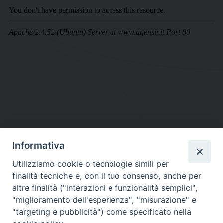
Informativa
DIOCESI SUBURBICARIA DI ALBANO
Utilizziamo cookie o tecnologie simili per
Contatti:
Tel.: 06.93268401 - Fax.: 06.9323844
finalità tecniche e, con il tuo consenso, anche per
E-mail:
curia@diocesidialbano.it
altre finalità ("interazioni e funzionalità semplici",
"miglioramento dell'esperienza", "misurazione" e
Orari:
dal Lunedì al Venerdì Ore: 9:00 - 13:00
"targeting e pubblicità") come specificato nella