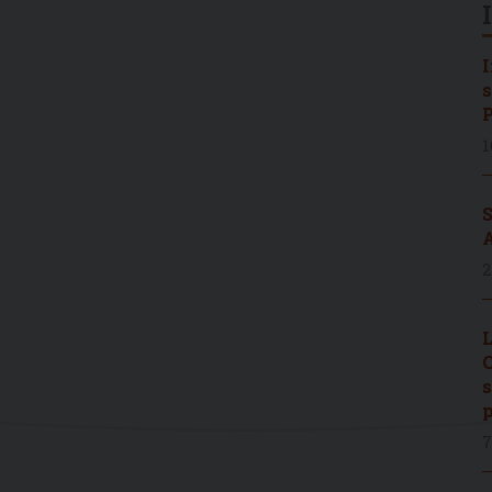
I
s
P
1
S
A
2
L
C
s
p
7