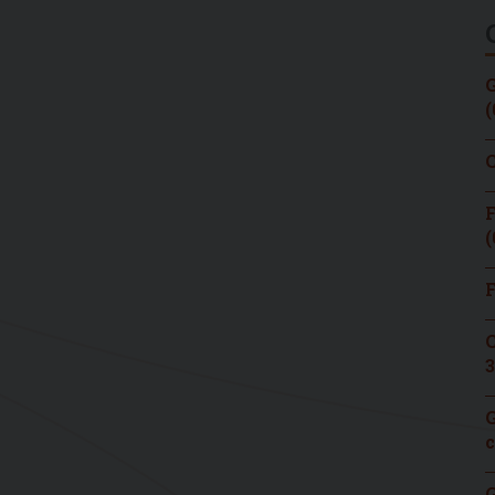
G
(
C
F
(
F
C
3
G
c
G