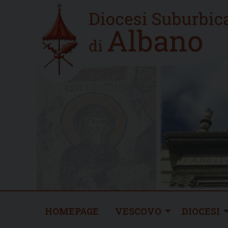
Skip
Home
to
new
content
HOMEPAGE
VESCOVO
DIOCESI