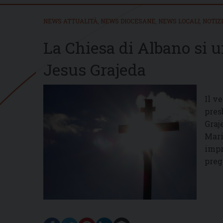
NEWS ATTUALITÀ
,
NEWS DIOCESANE
,
NEWS LOCALI
,
NOTIZ
La Chiesa di Albano si u
Jesus Grajeda
Il v
pres
Graj
Mari
impr
preg