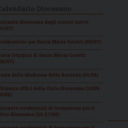
Calendario Diocesano
iornata diocesana degli oratori estivi
01/07)
elebrazioni per Santa Maria Goretti (05/07)
esta liturgica di Santa Maria Goretti
06/07)
esta della Madonna della Rotonda (01/08)
hiusura uffici della Curia diocesana (13/08-
0/08)
iornate residenziali di formazione per il
lero diocesano (24-27/08)
iornate residenziali di formazione per il