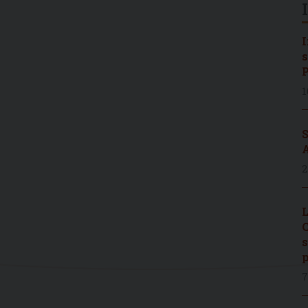
I
s
P
1
S
A
2
L
C
s
p
7