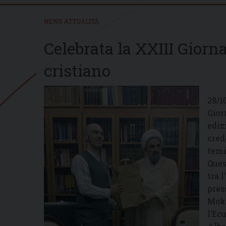
NEWS ATTUALITÀ
Celebrata la XXIII Giorn
cristiano
28/1
Gior
ediz
cred
temi
Ques
tra 
pres
Mokh
l’Ec