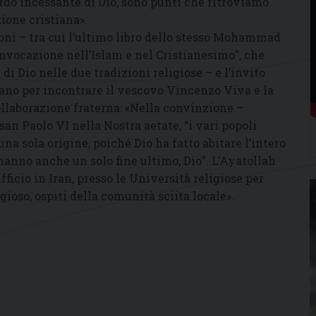
ordo incessante di Dio, sono punti che ritroviamo
ione cristiana».
oni – tra cui l’ultimo libro dello stesso Mohammad
nvocazione nell’Islam e nel Cristianesimo”, che
i Dio nelle due tradizioni religiose – e l’invito
bano per incontrare il vescovo Vincenzo Viva e la
llaborazione fraterna: «Nella convinzione –
an Paolo VI nella Nostra aetate, “i vari popoli
a sola origine, poiché Dio ha fatto abitare l’intero
hanno anche un solo fine ultimo, Dio”. L’Ayatollah
fficio in Iran, presso le Università religiose per
gioso, ospiti della comunità sciita locale».