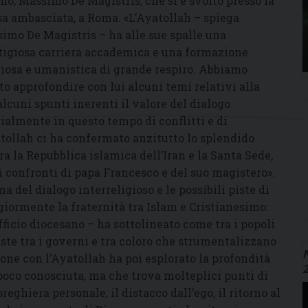
no, Massimo De Magistris, che si è svolto presso la
sa ambasciata, a Roma. «L’Ayatollah – spiega
imo De Magistris – ha alle sue spalle una
tigiosa carriera accademica e una formazione
giosa e umanistica di grande respiro. Abbiamo
to approfondire con lui alcuni temi relativi alla
alcuni spunti inerenti il valore del dialogo
cialmente in questo tempo di conflitti e di
atollah ci ha confermato anzitutto lo splendido
a la Repubblica islamica dell’Iran e la Santa Sede,
i confronti di papa Francesco e del suo magistero».
a del dialogo interreligioso e le possibili piste di
ormente la fraternità tra Islam e Cristianesimo:
fficio diocesano – ha sottolineato come tra i popoli
siste tra i governi e tra coloro che strumentalizzano
N
azione con l’Ayatollah ha poi esplorato la profondità
 poco conosciuta, ma che trova molteplici punti di
reghiera personale, il distacco dall’ego, il ritorno al