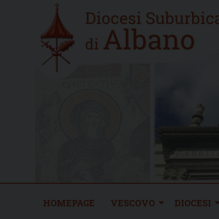
Skip
Home
to
new
content
HOMEPAGE
VESCOVO
DIOCESI