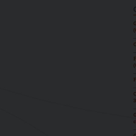
G
(
C
F
(
F
C
3
G
c
G