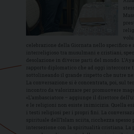
Alba
stes
Mass
pres
reli
volu
celebrazione della Giornata nello specifico e 
interreligioso tra musulmani e cristiani, spe
desolazione in diverse parti del mondo. L’Ay
rapporto diplomatico che ad oggi intercorre tr
sottolineando il grande rispetto che nutre ne
La conversazione si è concentrata, poi, sul tem
incontro da valorizzare per promuovere maggi
«L’ambasciatore – aggiunge il direttore dell’u
e le religioni non esiste inimicizia. Quella e
i testi religiosi per i propri fini. La convers
spirituale dell’Islam sciita, ricchezza spesso
intersezione con la spiritualità cristiana. La p