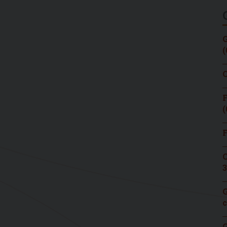
G
(
C
F
(
F
C
3
G
c
G