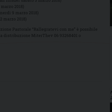
an Inisder sabato 3 marzo 2018)
 marzo 2018)
nerdì 9 marzo 2018)
12 marzo 2018)
uzione Pastorale “Rallegratevi con me” è possibile
 la distribuzione MiterThev 06 93268401 o
N