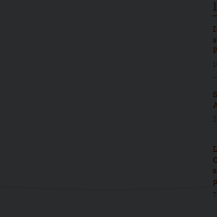
I
s
P
1
S
A
2
L
C
s
p
7