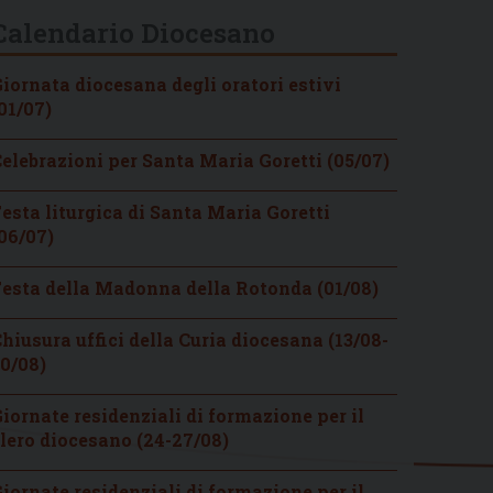
Calendario Diocesano
iornata diocesana degli oratori estivi
01/07)
elebrazioni per Santa Maria Goretti (05/07)
esta liturgica di Santa Maria Goretti
06/07)
esta della Madonna della Rotonda (01/08)
hiusura uffici della Curia diocesana (13/08-
0/08)
iornate residenziali di formazione per il
lero diocesano (24-27/08)
iornate residenziali di formazione per il