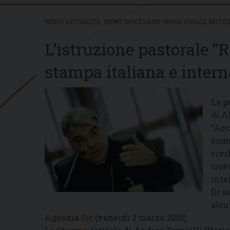
NEWS ATTUALITÀ
,
NEWS DIOCESANE
,
NEWS LOCALI
,
NOTIZ
L’istruzione pastorale “
stampa italiana e inter
La p
di A
“Acc
comu
civi
trov
inte
Di s
alcu
Agenzia Sir
(venerdì 2 marzo 2018)