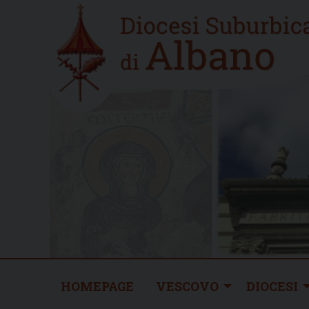
Skip
Home
to
new
content
HOMEPAGE
VESCOVO
DIOCESI