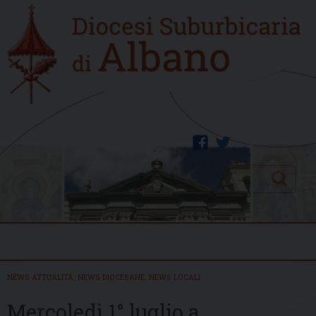
Skip
Home
to
new
content
facebook
twitter
Search
Menu
NEWS ATTUALITÀ
,
NEWS DIOCESANE
,
NEWS LOCALI
Mercoledì 1° luglio a