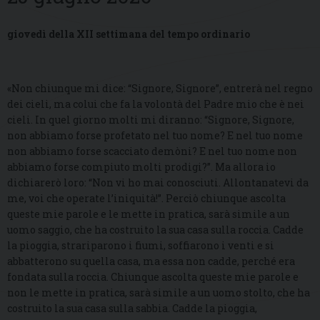
giovedì della XII settimana del tempo ordinario
«Non chiunque mi dice: “Signore, Signore”, entrerà nel regno
dei cieli, ma colui che fa la volontà del Padre mio che è nei
cieli. In quel giorno molti mi diranno: “Signore, Signore,
non abbiamo forse profetato nel tuo nome? E nel tuo nome
non abbiamo forse scacciato demòni? E nel tuo nome non
abbiamo forse compiuto molti prodigi?”. Ma allora io
dichiarerò loro: “Non vi ho mai conosciuti. Allontanatevi da
me, voi che operate l’iniquità!”. Perciò chiunque ascolta
queste mie parole e le mette in pratica, sarà simile a un
uomo saggio, che ha costruito la sua casa sulla roccia. Cadde
la pioggia, strariparono i fiumi, soffiarono i venti e si
abbatterono su quella casa, ma essa non cadde, perché era
fondata sulla roccia. Chiunque ascolta queste mie parole e
non le mette in pratica, sarà simile a un uomo stolto, che ha
costruito la sua casa sulla sabbia. Cadde la pioggia,