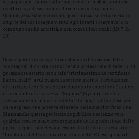
strariparono i fiumi, soffiarono i venti e si abbatterono su
quella casa, ed essa cadde e la sua rovina fu grande».
Quando Gesù ebbe terminato questi discorsi, le folle erano
stupite del suo insegnamento: egli infatti insegnava loro
come uno che ha autorità, e non come i loro scribi (Mt 7, 21-
29).
Queste parole di Gesù, che concludono il “discorso della
montagna”, dichiarano inutile una professione di fede in lui
puramente esteriore: un tale “cristianesimo da certificato
battesimale”, a cui manca la serietà morale, l’obbedienza
alle richieste di Gesù che proclamano la volontà di Dio, non
è sufficiente alla salvezza. “Signore” (Kyrie) era un ha
invocazione antichissima della liturgia, rivolta a Gesù per
dare espressione potente alla fede nella sua glorificazione.
Ma neanche questa professione pubblica e solenne vale
qualche cosa se non è accompagnata dalla professione delle
opere, le quali non devono essere dirette ad altro che a fare
“la volontà del Padre mio che è nei cieli”. E Gesù spiega il