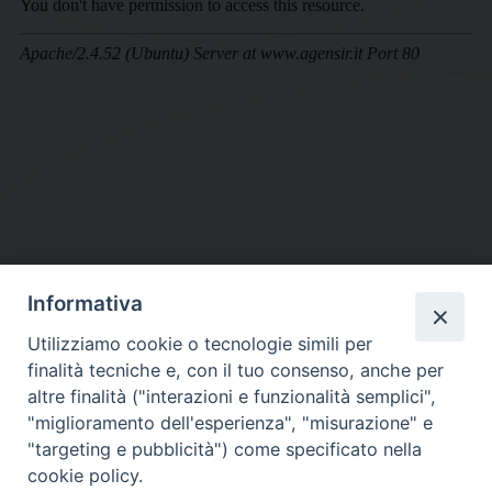
Informativa
DIOCESI SUBURBICARIA DI ALBANO
Utilizziamo cookie o tecnologie simili per
Contatti:
Tel.: 06.93268401 - Fax.: 06.9323844
finalità tecniche e, con il tuo consenso, anche per
E-mail:
curia@diocesidialbano.it
altre finalità ("interazioni e funzionalità semplici",
"miglioramento dell'esperienza", "misurazione" e
Orari:
dal Lunedì al Venerdì Ore: 9:00 - 13:00
"targeting e pubblicità") come specificato nella
cookie policy.
Orario ufficio Matrimoni: