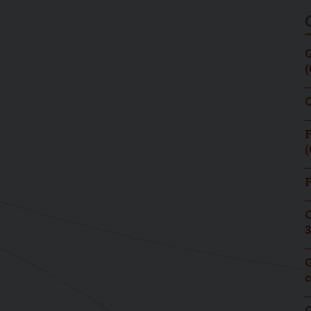
G
(
C
F
(
F
C
3
G
c
G