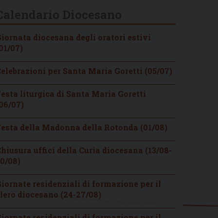
Calendario Diocesano
iornata diocesana degli oratori estivi
01/07)
elebrazioni per Santa Maria Goretti (05/07)
esta liturgica di Santa Maria Goretti
06/07)
esta della Madonna della Rotonda (01/08)
hiusura uffici della Curia diocesana (13/08-
0/08)
iornate residenziali di formazione per il
lero diocesano (24-27/08)
iornate residenziali di formazione per il