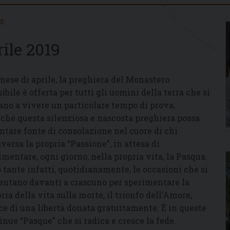
IE
rile 2019
mese di aprile, la preghiera del Monastero
sibile è offerta per tutti gli uomini della terra che si
ano a vivere un particolare tempo di prova,
nché questa silenziosa e nascosta preghiera possa
ntare fonte di consolazione nel cuore di chi
aversa la propria “Passione”, in attesa di
imentare, ogni giorno, nella propria vita, la Pasqua.
 tante infatti, quotidianamente, le occasioni che si
entano davanti a ciascuno per sperimentare la
oria della vita sulla morte, il trionfo dell’Amore,
ice di una libertà donata gratuitamente. È in queste
inue “Pasque” che si radica e cresce la fede.