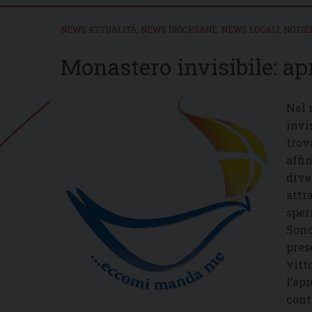
NEWS ATTUALITÀ
,
NEWS DIOCESANE
,
NEWS LOCALI
,
NOTIZ
Monastero invisibile: ap
Nel 
invi
trov
affi
dive
attr
sper
Sono
pres
vitt
l’ap
cont