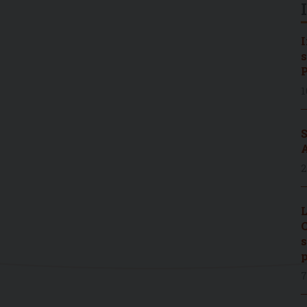
I
s
P
1
S
A
2
L
C
s
p
7