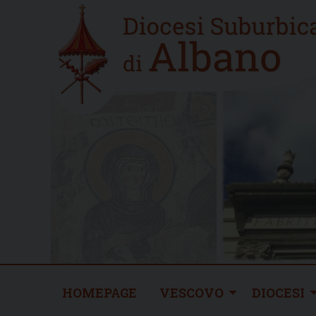
Skip
Home
to
new
content
HOMEPAGE
VESCOVO
DIOCESI