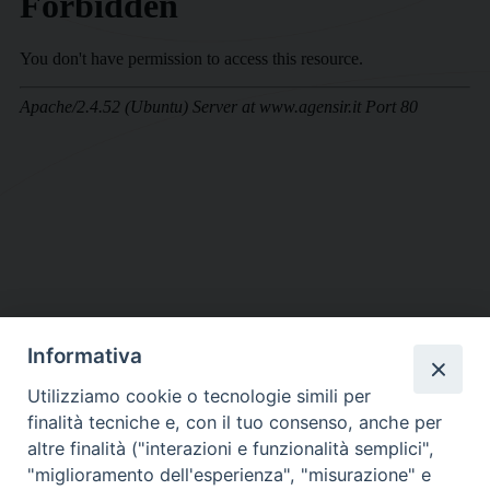
Informativa
DIOCESI SUBURBICARIA DI ALBANO
Utilizziamo cookie o tecnologie simili per
Contatti:
Tel.: 06.93268401 - Fax.: 06.9323844
finalità tecniche e, con il tuo consenso, anche per
E-mail:
curia@diocesidialbano.it
altre finalità ("interazioni e funzionalità semplici",
"miglioramento dell'esperienza", "misurazione" e
Orari:
dal Lunedì al Venerdì Ore: 9:00 - 13:00