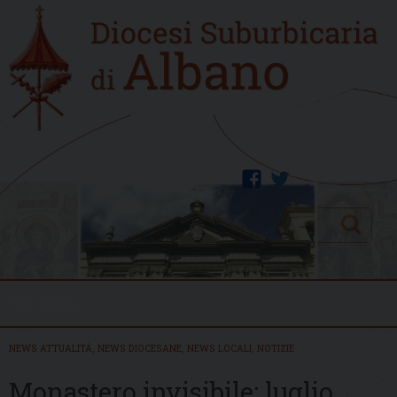
Skip
Home
to
new
content
facebook
twitter
Search
Menu
NEWS ATTUALITÀ
,
NEWS DIOCESANE
,
NEWS LOCALI
,
NOTIZIE
Monastero invisibile: luglio