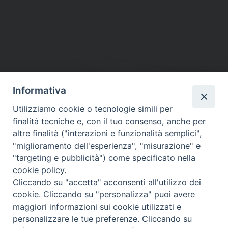
Informativa
DIOCESI SUBURBICARIA DI ALBANO
Utilizziamo cookie o tecnologie simili per
Contatti:
Tel.: 06.93268401 - Fax.: 06.9323844
finalità tecniche e, con il tuo consenso, anche per
E-mail:
curia@diocesidialbano.it
altre finalità ("interazioni e funzionalità semplici",
"miglioramento dell'esperienza", "misurazione" e
Orari:
dal Lunedì al Venerdì Ore: 9:00 - 13:00
"targeting e pubblicità") come specificato nella
cookie policy.
Orario ufficio Matrimoni:
Cliccando su "accetta" acconsenti all'utilizzo dei
Lunedì, Mercoledì e Venerdì, Ore 9:30 - 12:30
cookie. Cliccando su "personalizza" puoi avere
maggiori informazioni sui cookie utilizzati e
personalizzare le tue preferenze. Cliccando su