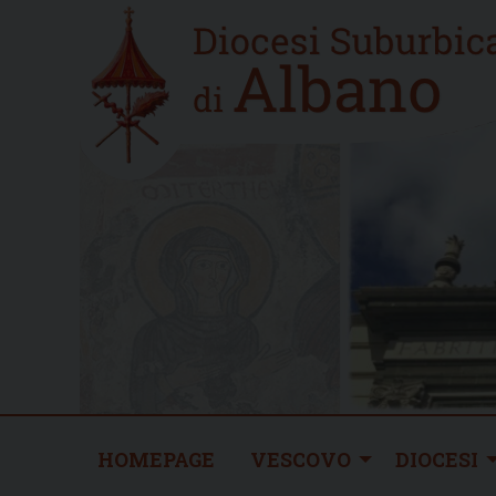
Skip
Home
to
new
content
HOMEPAGE
VESCOVO
DIOCESI