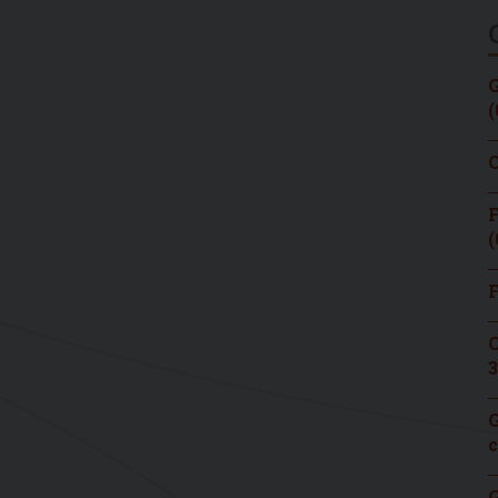
G
(
C
F
(
F
C
3
G
c
G