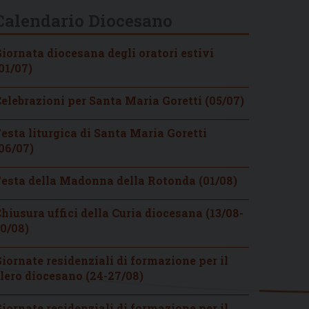
Calendario Diocesano
iornata diocesana degli oratori estivi
01/07)
elebrazioni per Santa Maria Goretti (05/07)
esta liturgica di Santa Maria Goretti
06/07)
esta della Madonna della Rotonda (01/08)
hiusura uffici della Curia diocesana (13/08-
0/08)
iornate residenziali di formazione per il
lero diocesano (24-27/08)
iornate residenziali di formazione per il