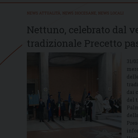
NEWS ATTUALITÀ
,
NEWS DIOCESANE
,
NEWS LOCALI
Nettuno, celebrato dal 
tradizionale Precetto pa
31/0
merc
dell
trad
dai 
del 
Palm
dell
Pres
info