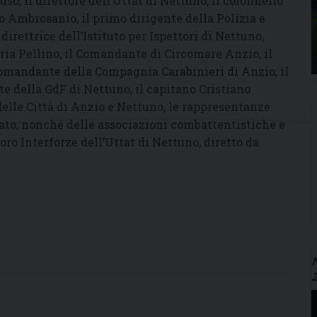
uso, il direttore dell’Uttat di Nettuno, il colonnello
o Ambrosanio, il primo dirigente della Polizia e
 direttrice dell’Istituto per Ispettori di Nettuno,
ria Pellino, il Comandante di Circomare Anzio, il
omandante della Compagnia Carabinieri di Anzio, il
 della GdF di Nettuno, il capitano Cristiano
i delle Città di Anzio e Nettuno, le rappresentanze
tato, nonché delle associazioni combattentistiche e
ro Interforze dell’Uttat di Nettuno, diretto da
N