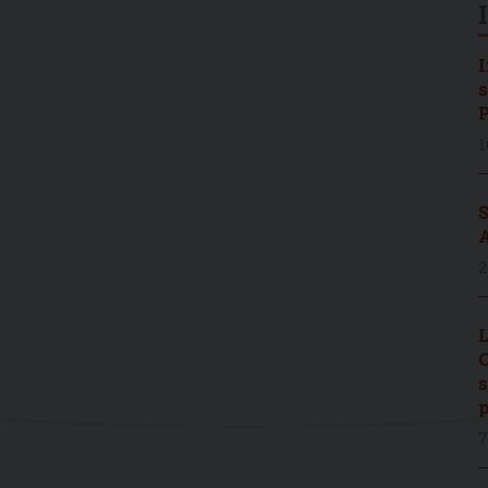
I
s
P
1
S
A
2
L
C
s
p
7