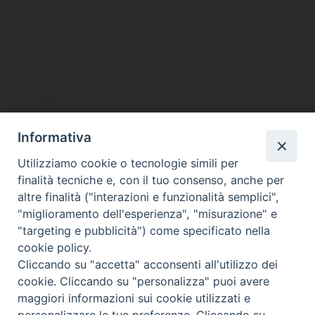
Informativa
DIOCESI SUBURBICARIA DI ALBANO
Utilizziamo cookie o tecnologie simili per
Contatti:
Tel.: 06.93268401 - Fax.: 06.9323844
finalità tecniche e, con il tuo consenso, anche per
E-mail:
curia@diocesidialbano.it
altre finalità ("interazioni e funzionalità semplici",
"miglioramento dell'esperienza", "misurazione" e
Orari:
dal Lunedì al Venerdì Ore: 9:00 - 13:00
"targeting e pubblicità") come specificato nella
cookie policy.
Orario ufficio Matrimoni:
Cliccando su "accetta" acconsenti all'utilizzo dei
Lunedì, Mercoledì e Venerdì, Ore 9:30 - 12:30
cookie. Cliccando su "personalizza" puoi avere
maggiori informazioni sui cookie utilizzati e