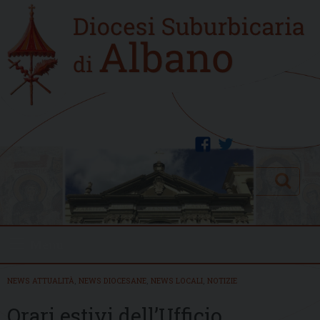
Skip
Home
to
new
content
facebook
twitter
Search
Menu
NEWS ATTUALITÀ
,
NEWS DIOCESANE
,
NEWS LOCALI
,
NOTIZIE
Orari estivi dell’Ufficio