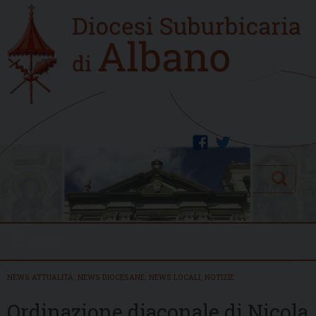
Skip
Home
to
new
content
facebook
twitter
Search
Menu
NEWS ATTUALITÀ
,
NEWS DIOCESANE
,
NEWS LOCALI
,
NOTIZIE
Ordinazione diaconale di Nicola