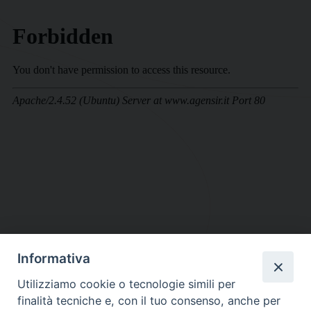
Informativa
DIOCESI SUBURBICARIA DI ALBANO
Utilizziamo cookie o tecnologie simili per
Contatti:
Tel.: 06.93268401 - Fax.: 06.9323844
finalità tecniche e, con il tuo consenso, anche per