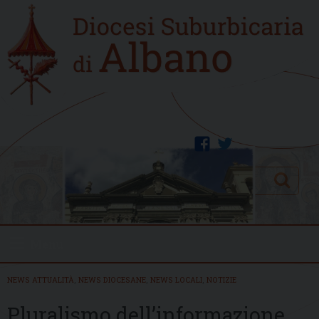
Skip
Home
to
new
content
facebook
twitter
Search
Menu
NEWS ATTUALITÀ
,
NEWS DIOCESANE
,
NEWS LOCALI
,
NOTIZIE
Pluralismo dell’informazione,