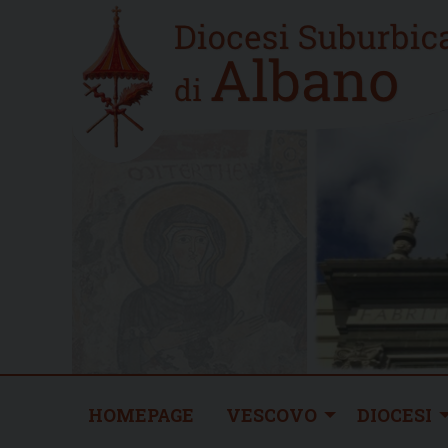
Skip
Home
to
new
content
HOMEPAGE
VESCOVO
DIOCESI