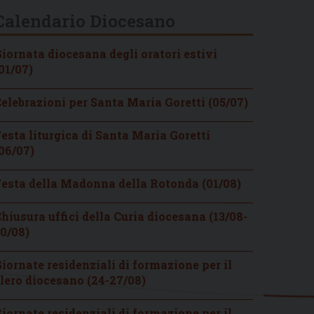
Calendario Diocesano
iornata diocesana degli oratori estivi
01/07)
elebrazioni per Santa Maria Goretti (05/07)
esta liturgica di Santa Maria Goretti
06/07)
esta della Madonna della Rotonda (01/08)
hiusura uffici della Curia diocesana (13/08-
0/08)
iornate residenziali di formazione per il
lero diocesano (24-27/08)
iornate residenziali di formazione per il