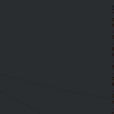
G
(
C
F
(
F
C
3
G
c
G