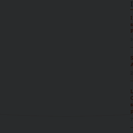
I
s
P
1
S
A
2
L
C
s
p
7