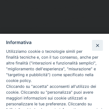
Informativa
DIOCESI SUBURBICARIA DI ALBANO
Utilizziamo cookie o tecnologie simili per
Contatti:
Tel.: 06.93268401 - Fax.: 06.9323844
finalità tecniche e, con il tuo consenso, anche per
E-mail:
curia@diocesidialbano.it
altre finalità ("interazioni e funzionalità semplici",
"miglioramento dell'esperienza", "misurazione" e
Orari:
dal Lunedì al Venerdì Ore: 9:00 - 13:00
"targeting e pubblicità") come specificato nella
cookie policy.
Orario ufficio Matrimoni:
Cliccando su "accetta" acconsenti all'utilizzo dei
Lunedì, Mercoledì e Venerdì, Ore 9:30 - 12:30
cookie. Cliccando su "personalizza" puoi avere
maggiori informazioni sui cookie utilizzati e
personalizzare le tue preferenze. Cliccando su