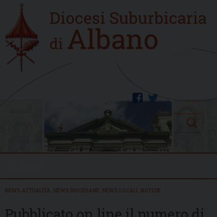
Skip
Home
to
new
content
facebook
twitter
Search
Menu
NEWS ATTUALITÀ
,
NEWS DIOCESANE
,
NEWS LOCALI
,
NOTIZIE
Pubblicato on line il numero di