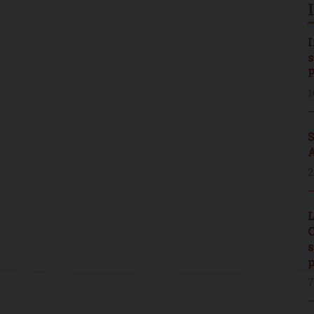
I
s
P
1
S
A
2
L
C
s
p
7