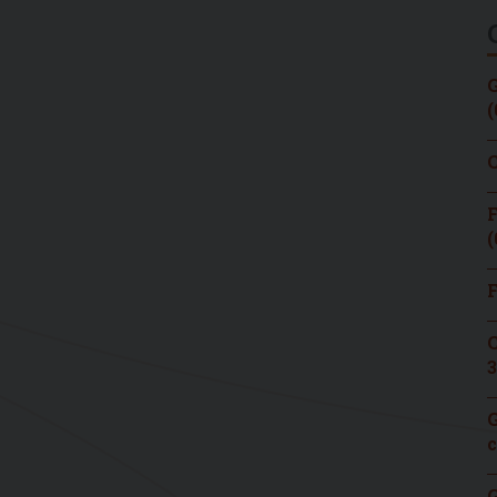
G
(
C
F
(
F
C
3
G
c
G