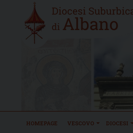
Skip
Home
to
new
content
HOMEPAGE
VESCOVO
DIOCESI