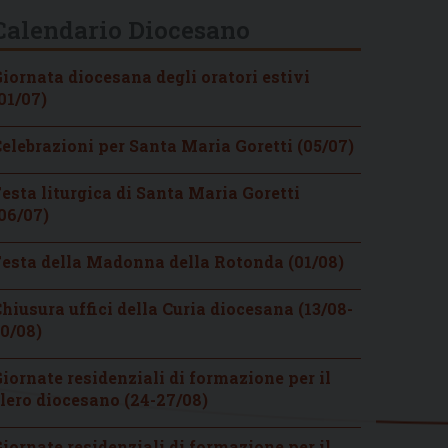
Calendario Diocesano
iornata diocesana degli oratori estivi
01/07)
elebrazioni per Santa Maria Goretti (05/07)
esta liturgica di Santa Maria Goretti
06/07)
esta della Madonna della Rotonda (01/08)
hiusura uffici della Curia diocesana (13/08-
0/08)
iornate residenziali di formazione per il
lero diocesano (24-27/08)
iornate residenziali di formazione per il