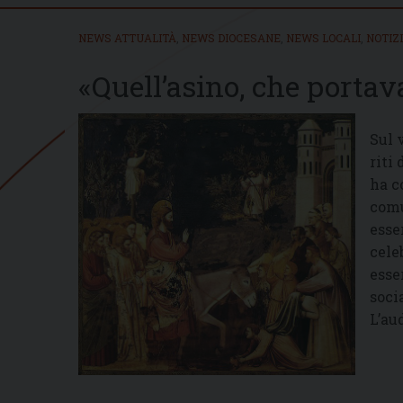
NEWS ATTUALITÀ
,
NEWS DIOCESANE
,
NEWS LOCALI
,
NOTIZ
«Quell’asino, che portav
Sul 
riti
ha c
comu
esse
cele
esse
soci
L’au