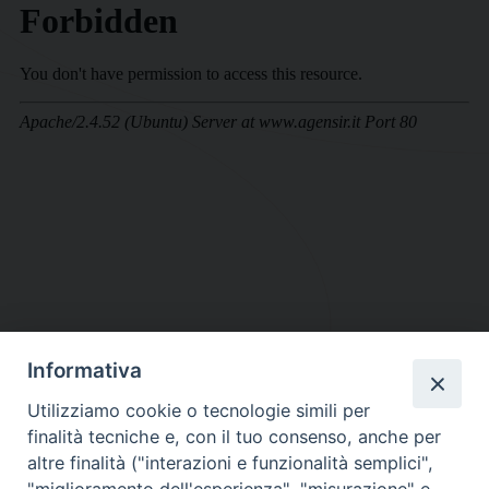
Informativa
DIOCESI SUBURBICARIA DI ALBANO
Utilizziamo cookie o tecnologie simili per
Contatti:
Tel.: 06.93268401 - Fax.: 06.9323844
finalità tecniche e, con il tuo consenso, anche per
E-mail:
curia@diocesidialbano.it
altre finalità ("interazioni e funzionalità semplici",