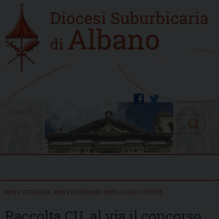
Skip
Home
to
new
content
facebook
twitter
Search
Menu
NEWS ATTUALITÀ
,
NEWS DIOCESANE
,
NEWS LOCALI
,
NOTIZIE
Raccolta CU, al via il concorso