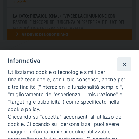
Informativa
DIOCESI SUBURBICARIA DI ALBANO
Utilizziamo cookie o tecnologie simili per
Contatti:
Tel.: 06.93268401 - Fax.: 06.9323844
finalità tecniche e, con il tuo consenso, anche per
E-mail:
curia@diocesidialbano.it
altre finalità ("interazioni e funzionalità semplici",
"miglioramento dell'esperienza", "misurazione" e
Orari:
dal Lunedì al Venerdì Ore: 9:00 - 13:00
"targeting e pubblicità") come specificato nella
cookie policy.
Orario ufficio Matrimoni:
Cliccando su "accetta" acconsenti all'utilizzo dei
Lunedì, Mercoledì e Venerdì, Ore 9:30 - 12:30
cookie. Cliccando su "personalizza" puoi avere
maggiori informazioni sui cookie utilizzati e