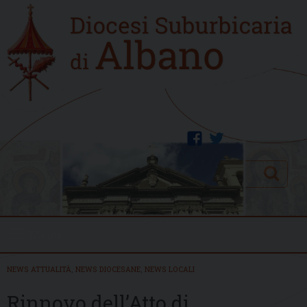
Skip
Home
to
new
content
facebook
twitter
Search
Menu
NEWS ATTUALITÀ
,
NEWS DIOCESANE
,
NEWS LOCALI
Rinnovo dell’Atto di