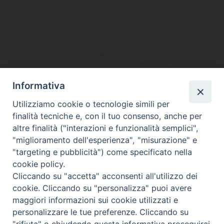
Informativa
DIOCESI SUBURBICARIA DI ALBANO
Utilizziamo cookie o tecnologie simili per
Contatti:
Tel.: 06.93268401 - Fax.: 06.9323844
finalità tecniche e, con il tuo consenso, anche per
E-mail:
curia@diocesidialbano.it
altre finalità ("interazioni e funzionalità semplici",
"miglioramento dell'esperienza", "misurazione" e
Orari:
dal Lunedì al Venerdì Ore: 9:00 - 13:00
"targeting e pubblicità") come specificato nella
cookie policy.
Orario ufficio Matrimoni:
Cliccando su "accetta" acconsenti all'utilizzo dei
Lunedì, Mercoledì e Venerdì, Ore 9:30 - 12:30
cookie. Cliccando su "personalizza" puoi avere
maggiori informazioni sui cookie utilizzati e
personalizzare le tue preferenze. Cliccando su