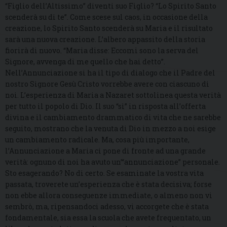
“Figlio dell’Altissimo” diventi suo Figlio? “Lo Spirito Santo
scenderà su di te”. Come scese sul caos, in occasione della
creazione, lo Spirito Santo scenderà su Maria e il risultato
sarà una nuova creazione. L’albero appassito della storia
fiorirà di nuovo. “Maria disse: Eccomi sono la serva del
Signore, avvenga di me quello che hai detto”.
Nell’Annunciazione si ha il tipo di dialogo che il Padre del
nostro Signore Gesù Cristo vorrebbe avere con ciascuno di
noi. L’esperienza di Maria a Nazaret sottolinea questa verità
per tutto il popolo di Dio. Il suo “sì” in risposta all’offerta
divina e il cambiamento drammatico di vita che ne sarebbe
seguito, mostrano che la venuta di Dio in mezzo a noi esige
un cambiamento radicale. Ma, cosa più importante,
l’Annunciazione a Maria ci pone di fronte ad una grande
verità: ognuno di noi ha avuto un’“annunciazione” personale.
Sto esagerando? No di certo. Se esaminate la vostra vita
passata, troverete un’esperienza che è stata decisiva; forse
non ebbe allora conseguenze immediate, o almeno non vi
sembrò, ma, ripensandoci adesso, vi accorgete che è stata
fondamentale, sia essa la scuola che avete frequentato, un