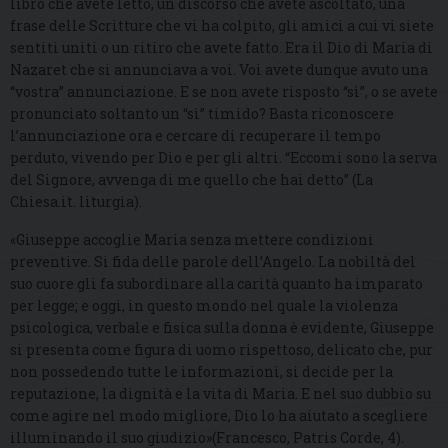
libro che avete letto, un discorso che avete ascoltato, una
frase delle Scritture che vi ha colpito, gli amici a cui vi siete
sentiti uniti o un ritiro che avete fatto. Era il Dio di Maria di
Nazaret che si annunciava a voi. Voi avete dunque avuto una
“vostra” annunciazione. E se non avete risposto “sì”, o se avete
pronunciato soltanto un “sì” timido? Basta riconoscere
l’annunciazione ora e cercare di recuperare il tempo
perduto, vivendo per Dio e per gli altri. “Eccomi sono la serva
del Signore, avvenga di me quello che hai detto” (La
Chiesa.it. liturgia).
«Giuseppe accoglie Maria senza mettere condizioni
preventive. Si fida delle parole dell’Angelo. La nobiltà del
suo cuore gli fa subordinare alla carità quanto ha imparato
per legge; e oggi, in questo mondo nel quale la violenza
psicologica, verbale e fisica sulla donna è evidente, Giuseppe
si presenta come figura di uomo rispettoso, delicato che, pur
non possedendo tutte le informazioni, si decide per la
reputazione, la dignità e la vita di Maria. E nel suo dubbio su
come agire nel modo migliore, Dio lo ha aiutato a scegliere
illuminando il suo giudizio»(Francesco, Patris Corde, 4).