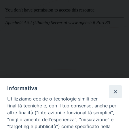
Informativa
DIOCESI SUBURBICARIA DI ALBANO
Utilizziamo cookie o tecnologie simili per
Contatti:
Tel.: 06.93268401 - Fax.: 06.9323844
finalità tecniche e, con il tuo consenso, anche per
E-mail:
curia@diocesidialbano.it
altre finalità ("interazioni e funzionalità semplici",
"miglioramento dell'esperienza", "misurazione" e
Orari:
dal Lunedì al Venerdì Ore: 9:00 - 13:00
"targeting e pubblicità") come specificato nella