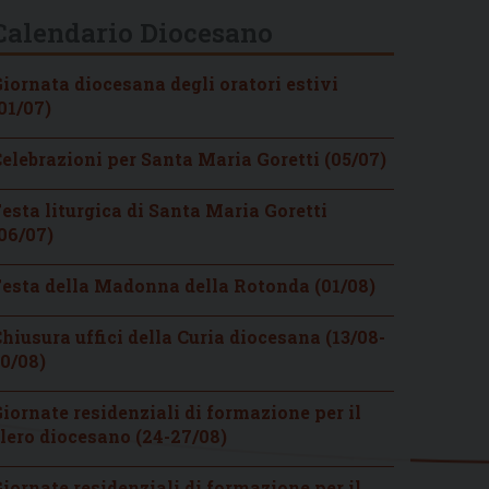
Calendario Diocesano
iornata diocesana degli oratori estivi
01/07)
elebrazioni per Santa Maria Goretti (05/07)
esta liturgica di Santa Maria Goretti
06/07)
esta della Madonna della Rotonda (01/08)
hiusura uffici della Curia diocesana (13/08-
0/08)
iornate residenziali di formazione per il
lero diocesano (24-27/08)
iornate residenziali di formazione per il