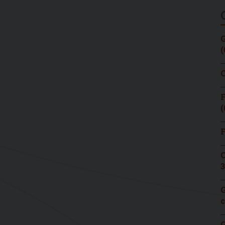
G
(
C
F
(
F
C
3
G
c
G