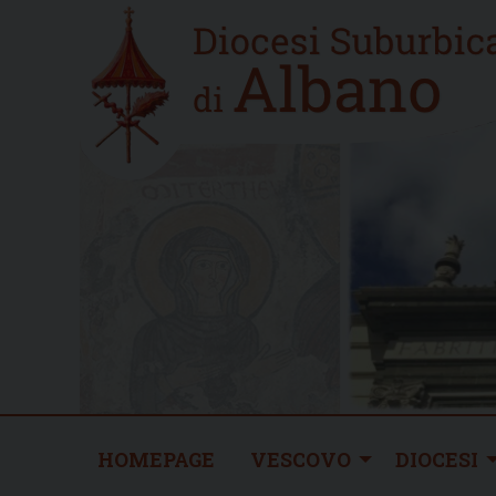
Skip
Home
to
new
content
HOMEPAGE
VESCOVO
DIOCESI