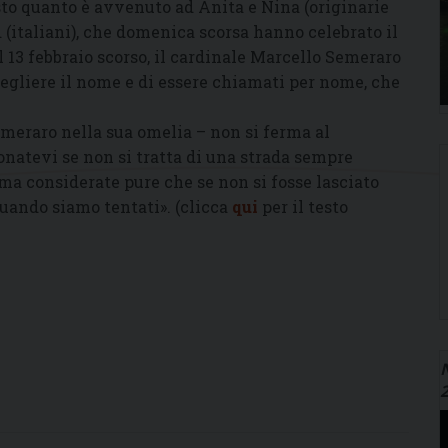
sto quanto è avvenuto ad Anita e Nina (originarie
(italiani), che domenica scorsa hanno celebrato il
l 13 febbraio scorso, il cardinale Marcello Semeraro
cegliere il nome e di essere chiamati per nome, che
Semeraro nella sua omelia – non si ferma al
onatevi se non si tratta di una strada sempre
 ma considerate pure che se non si fosse lasciato
uando siamo tentati». (clicca
qui
per il testo
N