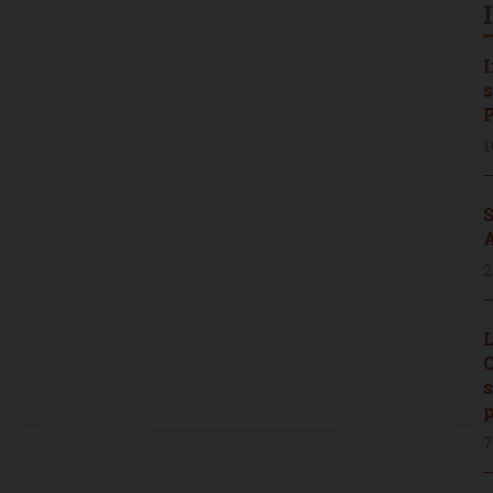
I
s
P
1
S
A
2
L
C
s
p
7