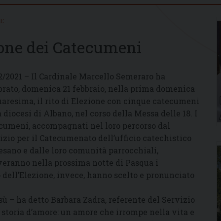
IE
zione dei Catecumeni
2/2021 – Il Cardinale Marcello Semeraro ha
brato, domenica 21 febbraio, nella prima domenica
uaresima, il rito di Elezione con cinque catecumeni
a diocesi di Albano, nel corso della Messa delle 18. I
cumeni, accompagnati nel loro percorso dal
izio per il Catecumenato dell’ufficio catechistico
esano e dalle loro comunità parrocchiali,
veranno nella prossima notte di Pasqua i
o dell’Elezione, invece, hanno scelto e pronunciato
sù – ha detto Barbara Zadra, referente del Servizio
storia d’amore: un amore che irrompe nella vita e