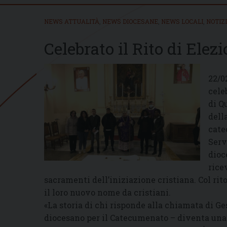
NEWS ATTUALITÀ
,
NEWS DIOCESANE
,
NEWS LOCALI
,
NOTIZ
Celebrato il Rito di Ele
22/0
cele
di Q
dell
cate
Serv
dioc
rice
sacramenti dell’iniziazione cristiana. Col rit
il loro nuovo nome da cristiani.
«La storia di chi risponde alla chiamata di Ge
diocesano per il Catecumenato – diventa una 