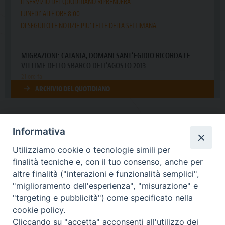
Informativa
DIOCESI SUBURBICARIA DI ALBANO
Utilizziamo cookie o tecnologie simili per
Contatti:
Tel.: 06.93268401 - Fax.: 06.9323844
finalità tecniche e, con il tuo consenso, anche per
E-mail:
curia@diocesidialbano.it
altre finalità ("interazioni e funzionalità semplici",
"miglioramento dell'esperienza", "misurazione" e
Orari:
dal Lunedì al Venerdì Ore: 9:00 - 13:00
"targeting e pubblicità") come specificato nella
cookie policy.
Orario ufficio Matrimoni:
Cliccando su "accetta" acconsenti all'utilizzo dei