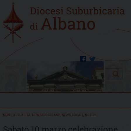
Skip
Home
to
new
content
facebook
twitter
Search
Menu
NEWS ATTUALITÀ
,
NEWS DIOCESANE
,
NEWS LOCALI
,
NOTIZIE
Sabato 10 marzo celebrazione