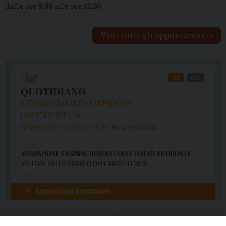
dalle ore
9:30
alle ore
12:30
Vedi tutti gli appuntamenti