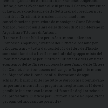
tema di quest’anno è affidata a don Francesco Angelucci.
Infine, giovedì 25 gennaio alle 18 presso il Centro ecumenico
di Lavinio, a conclusione della Settimana di preghiera per
l’unità dei Cristiani, è in calendario una solenne
concelebrazione, presieduta da monsignor Oscar Eduardo
Minardi, vescovo ausiliare della diocesi di Merlo-Moreno in
Argentina e Titolare di Antium.
Il tema e il testo biblico per la Settimana – dice don
Francesco Angelucci, direttore dell’ufficio diocesano per
l’Ecumenismo – tratti dal capitolo 15 de libro dell’Esodo,
sono stati lanciati a livello mondiale dal gruppo misto del
Pontificio consiglio per l’unità dei Cristiani e del Consiglio
ecumenico delle Chiese su proposta quest’anno delle Chiese
dei Caraibi, che riconoscono nel vangelo “la potente mano
del Signore” che li conduce alla liberazione da ogni
schiavitù. È auspicabile che tutte le Parrocchie promuovano
importanti momenti di preghiera, meglio ancora là dove è
possibile insieme con la comunità sorelle degli ortodossi o
dei protestanti. L’Ufficio per l’Ecumenismo è a disposizione
per ogni collaborazione possibile».