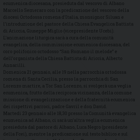
ecumenica diocesana, presieduta dal vescovo di Albano
Marcello Semeraro con la predicazione del vescovo della
diocesi Ortodossa romena d’Italia, monsignor Siluan e
l’introduzione del pastore della Chiesa Evangelica Battista
di Ariccia, Giuseppe Miglio (vicepresidente Ucebi).
L’animazione liturgica sarà a cura della comunità
evangelica, della commissione ecumenica diocesana, del
coro polifonico ortodosso “San Romano il melode” e
dell’organista della Chiesa Battista di Ariccia, Alberto
Annarilli.
Domenica 21 gennaio, alle 19 nella parrocchia ortodossa
romena di Santa Cecilia, presso la parrocchia di San
Lorenzo martire, a Tor San Lorenzo, si svolgerà una veglia
ecumenica, frutto della reciproca vicinanza, della comune
missione di evangelizzazione e della fraternità ecumenica
dei rispettivi parroci, padre Gavril e don David.
Martedì 23 gennaio alle 18,30 presso la Comunità evangelica
ecumenica ad Albano, ci sarà un’altra veglia ecumenica
presieduta dal pastore di Albano, Luca Negro (presidente
della Fcei), mentre la predicazione sul testo biblico e sul