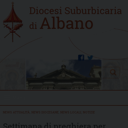
Skip
Home
to
new
content
facebook
twitter
Search
Menu
NEWS ATTUALITÀ
,
NEWS DIOCESANE
,
NEWS LOCALI
,
NOTIZIE
Settimana di preghiera per