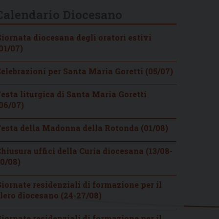
Calendario Diocesano
iornata diocesana degli oratori estivi
01/07)
elebrazioni per Santa Maria Goretti (05/07)
esta liturgica di Santa Maria Goretti
06/07)
esta della Madonna della Rotonda (01/08)
hiusura uffici della Curia diocesana (13/08-
0/08)
iornate residenziali di formazione per il
lero diocesano (24-27/08)
iornate residenziali di formazione per il