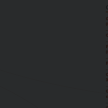
G
(
C
F
(
F
C
3
G
c
G