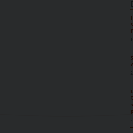
I
s
P
1
S
A
2
L
C
s
p
7