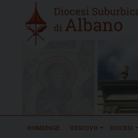
Skip
Home
to
new
content
HOMEPAGE
VESCOVO
DIOCESI