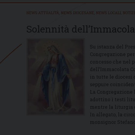
NEWS ATTUALITÀ
,
NEWS DIOCESANE
,
NEWS LOCALI
,
NOTIZ
Solennità dell’Immacola
Su istanza del Pres
Congregazione per 
concesso che nel p
dell’Immacolata Co
in tutte le diocesi 
seppure coinciden
La Congregazione h
adottino i testi li
mentre la liturgia 
In allegato, la cir
monsignor Stefano