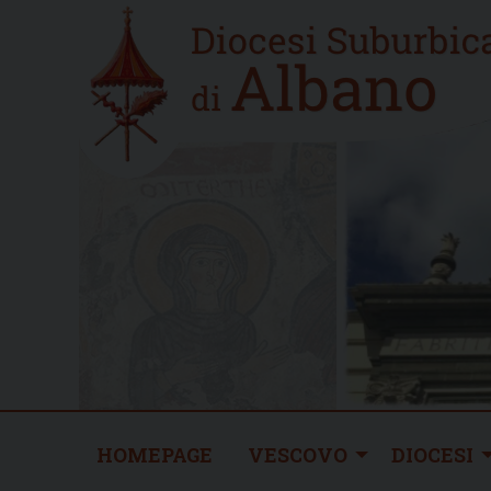
Skip
Home
to
new
content
HOMEPAGE
VESCOVO
DIOCESI