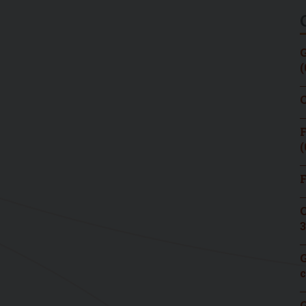
G
(
C
F
(
F
C
3
G
c
G