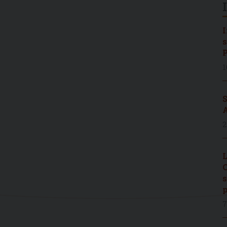
I
s
P
1
S
A
2
L
C
s
p
7