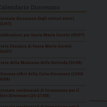
Calendario Diocesano
iornata diocesana degli oratori estivi
01/07)
elebrazioni per Santa Maria Goretti (05/07)
esta liturgica di Santa Maria Goretti
06/07)
esta della Madonna della Rotonda (01/08)
hiusura uffici della Curia diocesana (13/08-
0/08)
iornate residenziali di formazione per il
lero diocesano (24-27/08)
iornate residenziali di formazione per il