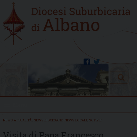
Skip
Home
to
new
content
facebook
twitter
Search
Menu
NEWS ATTUALITÀ
,
NEWS DIOCESANE
,
NEWS LOCALI
,
NOTIZIE
Visita di Papa Francesco,