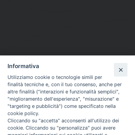
Informativa
DIOCESI SUBURBICARIA DI ALBANO
Utilizziamo cookie o tecnologie simili per
Contatti:
Tel.: 06.93268401 - Fax.: 06.9323844
finalità tecniche e, con il tuo consenso, anche per
E-mail:
curia@diocesidialbano.it
altre finalità ("interazioni e funzionalità semplici",
"miglioramento dell'esperienza", "misurazione" e
Orari:
dal Lunedì al Venerdì Ore: 9:00 - 13:00
"targeting e pubblicità") come specificato nella
cookie policy.
Orario ufficio Matrimoni:
Cliccando su "accetta" acconsenti all'utilizzo dei
Lunedì, Mercoledì e Venerdì, Ore 9:30 - 12:30
cookie. Cliccando su "personalizza" puoi avere