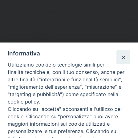
Informativa
DIOCESI SUBURBICARIA DI ALBANO
Utilizziamo cookie o tecnologie simili per
Contatti:
Tel.: 06.93268401 - Fax.: 06.9323844
finalità tecniche e, con il tuo consenso, anche per
E-mail:
curia@diocesidialbano.it
altre finalità ("interazioni e funzionalità semplici",
"miglioramento dell'esperienza", "misurazione" e
Orari:
dal Lunedì al Venerdì Ore: 9:00 - 13:00
"targeting e pubblicità") come specificato nella
cookie policy.
Orario ufficio Matrimoni:
Cliccando su "accetta" acconsenti all'utilizzo dei
Lunedì, Mercoledì e Venerdì, Ore 9:30 - 12:30
cookie. Cliccando su "personalizza" puoi avere
maggiori informazioni sui cookie utilizzati e
personalizzare le tue preferenze. Cliccando su