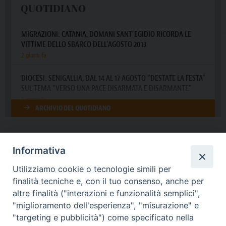
Informativa
DIOCESI SUBURBICARIA DI ALBANO
Utilizziamo cookie o tecnologie simili per
Contatti:
Tel.: 06.93268401 - Fax.: 06.9323844
finalità tecniche e, con il tuo consenso, anche per
E-mail:
curia@diocesidialbano.it
altre finalità ("interazioni e funzionalità semplici",
"miglioramento dell'esperienza", "misurazione" e
Orari:
dal Lunedì al Venerdì Ore: 9:00 - 13:00
"targeting e pubblicità") come specificato nella