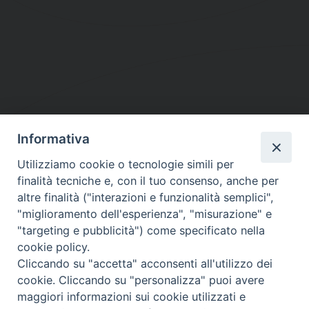
Informativa
DIOCESI SUBURBICARIA DI ALBANO
Utilizziamo cookie o tecnologie simili per
Contatti:
Tel.: 06.93268401 - Fax.: 06.9323844
finalità tecniche e, con il tuo consenso, anche per
E-mail:
curia@diocesidialbano.it
altre finalità ("interazioni e funzionalità semplici",
"miglioramento dell'esperienza", "misurazione" e
Orari:
dal Lunedì al Venerdì Ore: 9:00 - 13:00
"targeting e pubblicità") come specificato nella
cookie policy.
Orario ufficio Matrimoni:
Cliccando su "accetta" acconsenti all'utilizzo dei
Lunedì, Mercoledì e Venerdì, Ore 9:30 - 12:30
cookie. Cliccando su "personalizza" puoi avere
maggiori informazioni sui cookie utilizzati e