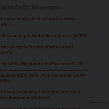
Calendario Diocesano
iornata diocesana degli oratori estivi
01/07)
elebrazioni per Santa Maria Goretti (05/07)
esta liturgica di Santa Maria Goretti
06/07)
esta della Madonna della Rotonda (01/08)
hiusura uffici della Curia diocesana (13/08-
0/08)
iornate residenziali di formazione per il
lero diocesano (24-27/08)
iornate residenziali di formazione per il