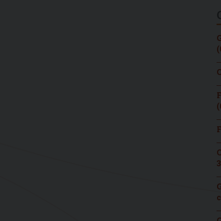
G
(
C
F
(
F
C
3
G
c
G