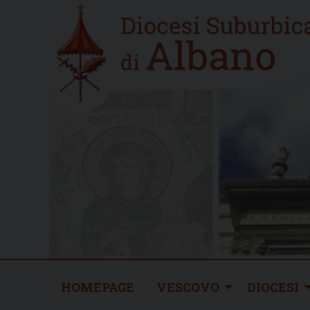
Skip
Home
to
new
content
HOMEPAGE
VESCOVO
DIOCESI