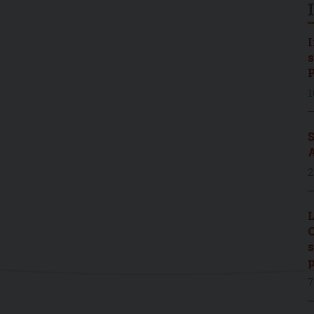
I
s
P
1
S
A
2
L
C
s
p
7