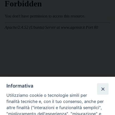
Informativa
DIOCESI SUBURBICARIA DI ALBANO
Utilizziamo cookie o tecnologie simili per
Contatti:
Tel.: 06.93268401 - Fax.: 06.9323844
finalità tecniche e, con il tuo consenso, anche per
E-mail:
curia@diocesidialbano.it
altre finalità ("interazioni e funzionalità semplici",
"miglioramento dell'esperienza", "misurazione" e