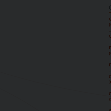
G
(
C
F
(
F
C
3
G
c
G