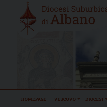
Skip
Home
to
new
content
HOMEPAGE
VESCOVO
DIOCESI