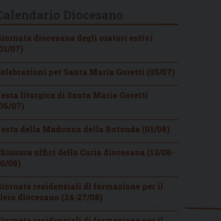
Calendario Diocesano
iornata diocesana degli oratori estivi
01/07)
elebrazioni per Santa Maria Goretti (05/07)
esta liturgica di Santa Maria Goretti
06/07)
esta della Madonna della Rotonda (01/08)
hiusura uffici della Curia diocesana (13/08-
0/08)
iornate residenziali di formazione per il
lero diocesano (24-27/08)
iornate residenziali di formazione per il