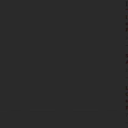
I
s
P
1
S
A
2
L
C
s
p
7