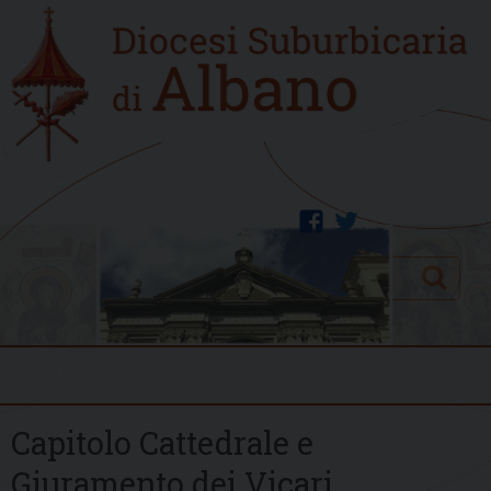
Skip
Home
to
new
content
facebook
twitter
Search
Menu
Capitolo Cattedrale e
Giuramento dei Vicari