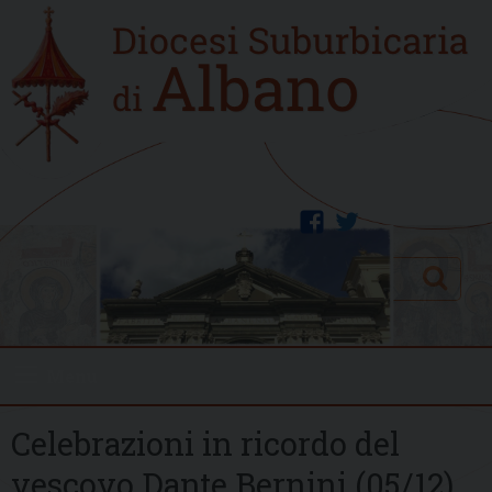
Skip
Home
to
new
content
facebook
twitter
Search
Menu
Celebrazioni in ricordo del
vescovo Dante Bernini (05/12)