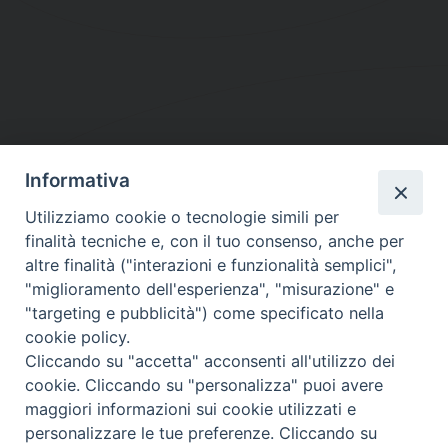
Informativa
DIOCESI SUBURBICARIA DI ALBANO
Utilizziamo cookie o tecnologie simili per
Contatti:
Tel.: 06.93268401 - Fax.: 06.9323844
finalità tecniche e, con il tuo consenso, anche per
E-mail:
curia@diocesidialbano.it
altre finalità ("interazioni e funzionalità semplici",
"miglioramento dell'esperienza", "misurazione" e
Orari:
dal Lunedì al Venerdì Ore: 9:00 - 13:00
"targeting e pubblicità") come specificato nella
cookie policy.
Orario ufficio Matrimoni:
Cliccando su "accetta" acconsenti all'utilizzo dei
Lunedì, Mercoledì e Venerdì, Ore 9:30 - 12:30
cookie. Cliccando su "personalizza" puoi avere
maggiori informazioni sui cookie utilizzati e
personalizzare le tue preferenze. Cliccando su