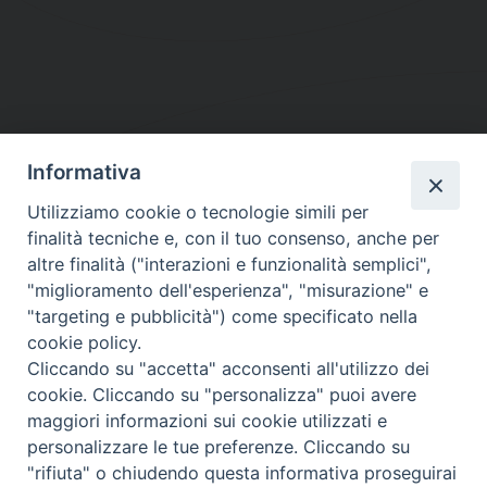
Informativa
DIOCESI SUBURBICARIA DI ALBANO
Utilizziamo cookie o tecnologie simili per
Contatti:
Tel.: 06.93268401 - Fax.: 06.9323844
finalità tecniche e, con il tuo consenso, anche per
E-mail:
curia@diocesidialbano.it
altre finalità ("interazioni e funzionalità semplici",
"miglioramento dell'esperienza", "misurazione" e
Orari:
dal Lunedì al Venerdì Ore: 9:00 - 13:00
"targeting e pubblicità") come specificato nella
cookie policy.
Orario ufficio Matrimoni:
Cliccando su "accetta" acconsenti all'utilizzo dei
Lunedì, Mercoledì e Venerdì, Ore 9:30 - 12:30
cookie. Cliccando su "personalizza" puoi avere
maggiori informazioni sui cookie utilizzati e
personalizzare le tue preferenze. Cliccando su
"rifiuta" o chiudendo questa informativa proseguirai
Diocesi Suburbicaria di Albano