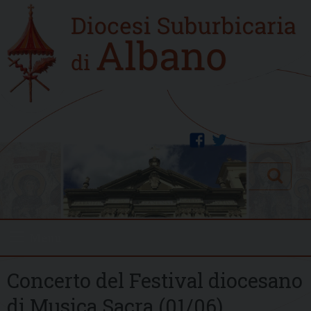
Skip
Home
to
new
content
facebook
twitter
Search
Menu
Concerto del Festival diocesano
di Musica Sacra (01/06)