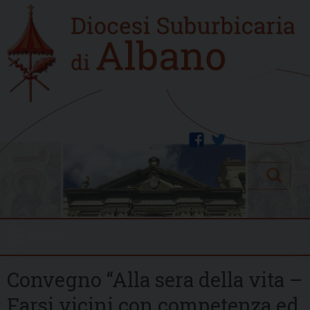
Skip
Home
to
new
content
facebook
twitter
Search
Menu
Convegno “Alla sera della vita –
Farsi vicini con competenza ed