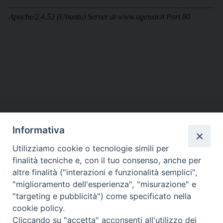
Informativa
DIOCESI SUBURBICARIA DI ALBANO
Utilizziamo cookie o tecnologie simili per
Contatti:
Tel.: 06.93268401 - Fax.: 06.9323844
finalità tecniche e, con il tuo consenso, anche per
E-mail:
curia@diocesidialbano.it
altre finalità ("interazioni e funzionalità semplici",
"miglioramento dell'esperienza", "misurazione" e
Orari:
dal Lunedì al Venerdì Ore: 9:00 - 13:00
"targeting e pubblicità") come specificato nella
cookie policy.
Orario ufficio Matrimoni:
Cliccando su "accetta" acconsenti all'utilizzo dei