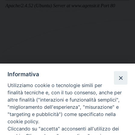
Informativa
DIOCESI SUBURBICARIA DI ALBANO
Utilizziamo cookie o tecnologie simili per
Contatti:
Tel.: 06.93268401 - Fax.: 06.9323844
finalità tecniche e, con il tuo consenso, anche per
E-mail:
curia@diocesidialbano.it
altre finalità ("interazioni e funzionalità semplici",
"miglioramento dell'esperienza", "misurazione" e
Orari:
dal Lunedì al Venerdì Ore: 9:00 - 13:00
"targeting e pubblicità") come specificato nella
cookie policy.
Orario ufficio Matrimoni:
Cliccando su "accetta" acconsenti all'utilizzo dei
Lunedì, Mercoledì e Venerdì, Ore 9:30 - 12:30