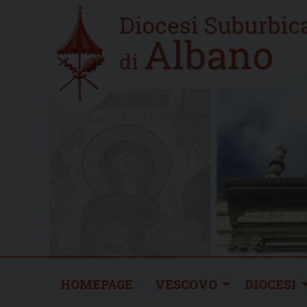
Skip
Home
to
new
content
HOMEPAGE
VESCOVO
DIOCESI