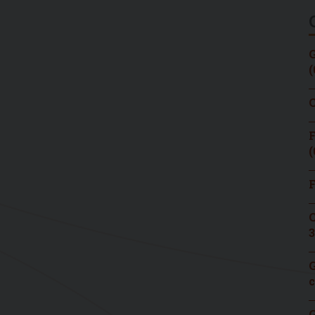
G
(
C
F
(
F
C
3
G
c
G