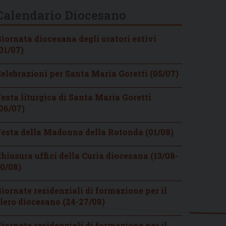
Calendario Diocesano
iornata diocesana degli oratori estivi
01/07)
elebrazioni per Santa Maria Goretti (05/07)
esta liturgica di Santa Maria Goretti
06/07)
esta della Madonna della Rotonda (01/08)
hiusura uffici della Curia diocesana (13/08-
0/08)
iornate residenziali di formazione per il
lero diocesano (24-27/08)
iornate residenziali di formazione per il