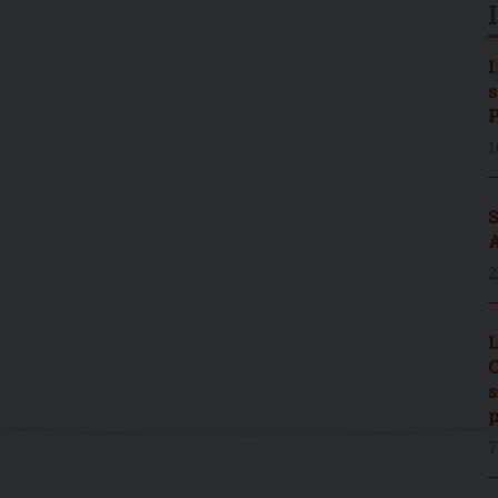
I
s
P
1
S
A
2
L
C
s
p
7