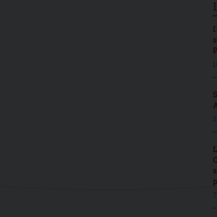
I
s
P
1
S
A
2
L
C
s
p
7