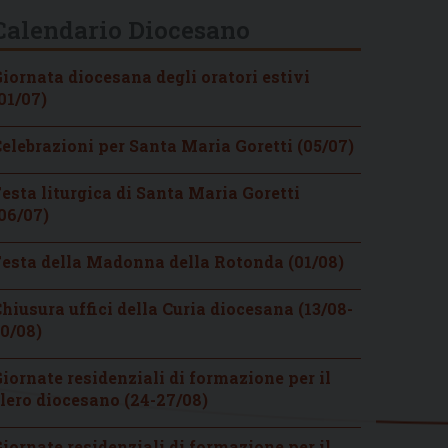
Calendario Diocesano
iornata diocesana degli oratori estivi
01/07)
elebrazioni per Santa Maria Goretti (05/07)
esta liturgica di Santa Maria Goretti
06/07)
esta della Madonna della Rotonda (01/08)
hiusura uffici della Curia diocesana (13/08-
0/08)
iornate residenziali di formazione per il
lero diocesano (24-27/08)
iornate residenziali di formazione per il