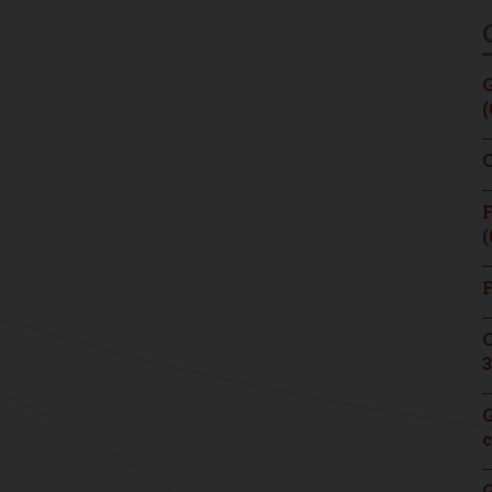
G
(
C
F
(
F
C
3
G
c
G