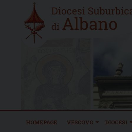
Skip
Home
to
new
content
HOMEPAGE
VESCOVO
DIOCESI