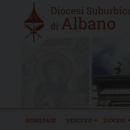
Skip
Home
to
new
content
HOMEPAGE
VESCOVO
DIOCESI