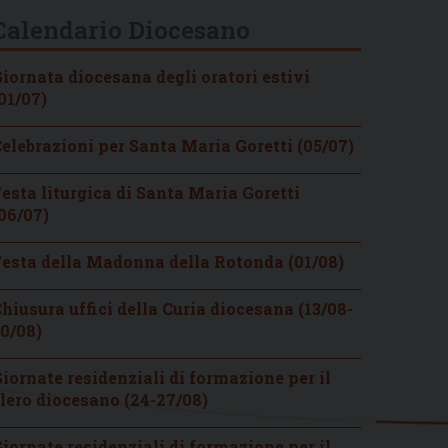
Calendario Diocesano
iornata diocesana degli oratori estivi
01/07)
elebrazioni per Santa Maria Goretti (05/07)
esta liturgica di Santa Maria Goretti
06/07)
esta della Madonna della Rotonda (01/08)
hiusura uffici della Curia diocesana (13/08-
0/08)
iornate residenziali di formazione per il
lero diocesano (24-27/08)
iornate residenziali di formazione per il