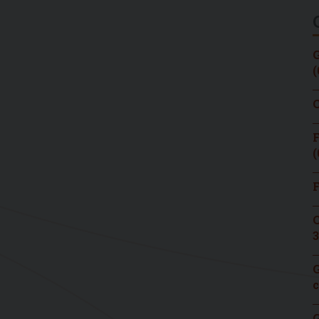
G
(
C
F
(
F
C
3
G
c
G