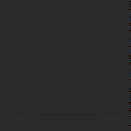
I
s
P
1
S
A
2
L
C
s
p
7