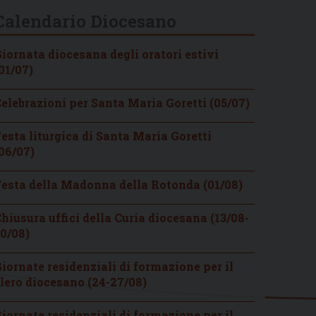
Calendario Diocesano
iornata diocesana degli oratori estivi
01/07)
elebrazioni per Santa Maria Goretti (05/07)
esta liturgica di Santa Maria Goretti
06/07)
esta della Madonna della Rotonda (01/08)
hiusura uffici della Curia diocesana (13/08-
0/08)
iornate residenziali di formazione per il
lero diocesano (24-27/08)
iornate residenziali di formazione per il