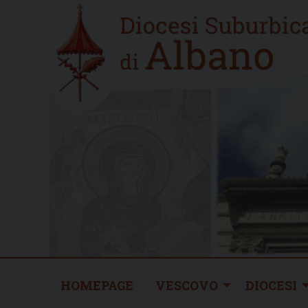
Skip
Home
to
new
content
HOMEPAGE
VESCOVO
DIOCESI