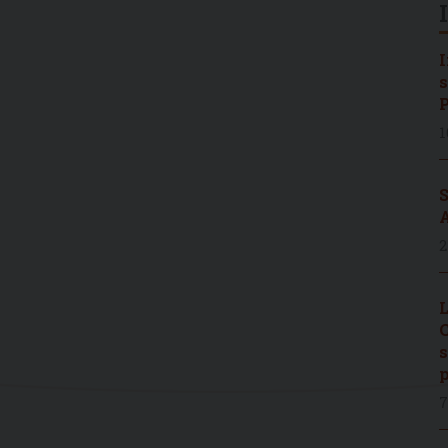
I
s
P
1
S
A
2
L
C
s
p
7