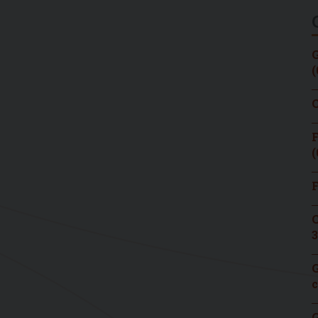
G
(
C
F
(
F
C
3
G
c
G