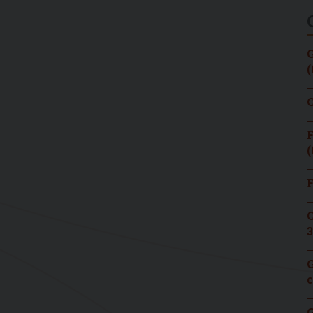
G
(
C
F
(
F
C
3
G
c
G