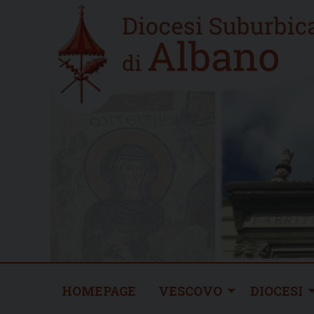
Skip
Home
to
new
content
HOMEPAGE
VESCOVO
DIOCESI