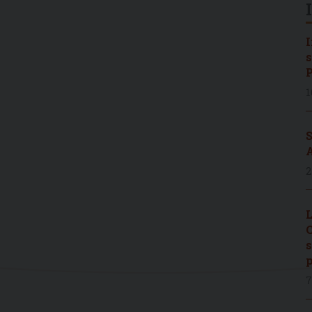
I
s
P
1
S
A
2
L
C
s
p
7