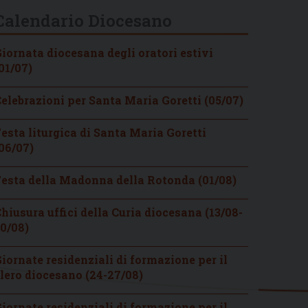
Calendario Diocesano
iornata diocesana degli oratori estivi
01/07)
elebrazioni per Santa Maria Goretti (05/07)
esta liturgica di Santa Maria Goretti
06/07)
esta della Madonna della Rotonda (01/08)
hiusura uffici della Curia diocesana (13/08-
0/08)
iornate residenziali di formazione per il
lero diocesano (24-27/08)
iornate residenziali di formazione per il