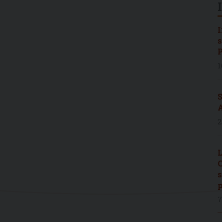
I
s
P
1
S
A
2
L
C
s
p
7