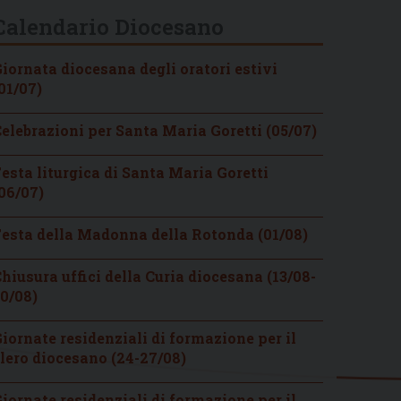
Calendario Diocesano
iornata diocesana degli oratori estivi
01/07)
elebrazioni per Santa Maria Goretti (05/07)
esta liturgica di Santa Maria Goretti
06/07)
esta della Madonna della Rotonda (01/08)
hiusura uffici della Curia diocesana (13/08-
0/08)
iornate residenziali di formazione per il
lero diocesano (24-27/08)
iornate residenziali di formazione per il