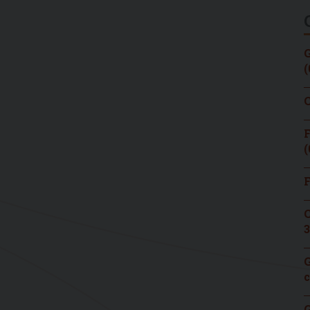
G
(
C
F
(
F
C
3
G
c
G