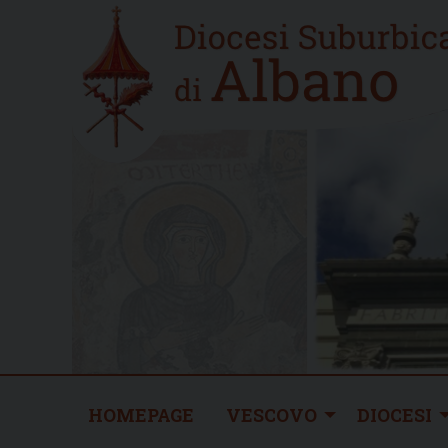
Skip
Home
to
new
content
HOMEPAGE
VESCOVO
DIOCESI