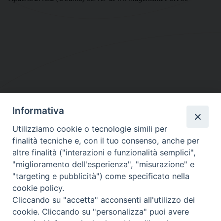
Informativa
DIOCESI SUBURBICARIA DI ALBANO
Utilizziamo cookie o tecnologie simili per
Contatti:
Tel.: 06.93268401 - Fax.: 06.9323844
finalità tecniche e, con il tuo consenso, anche per
E-mail:
curia@diocesidialbano.it
altre finalità ("interazioni e funzionalità semplici",
"miglioramento dell'esperienza", "misurazione" e
Orari:
dal Lunedì al Venerdì Ore: 9:00 - 13:00
"targeting e pubblicità") come specificato nella
cookie policy.
Orario ufficio Matrimoni:
Cliccando su "accetta" acconsenti all'utilizzo dei
Lunedì, Mercoledì e Venerdì, Ore 9:30 - 12:30
cookie. Cliccando su "personalizza" puoi avere