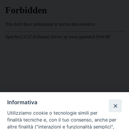
Informativa
DIOCESI SUBURBICARIA DI ALBANO
Utilizziamo cookie o tecnologie simili per
Contatti:
Tel.: 06.93268401 - Fax.: 06.9323844
finalità tecniche e, con il tuo consenso, anche per
E-mail:
curia@diocesidialbano.it
altre finalità ("interazioni e funzionalità semplici",