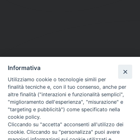
Informativa
DIOCESI SUBURBICARIA DI ALBANO
Utilizziamo cookie o tecnologie simili per
Contatti:
Tel.: 06.93268401 - Fax.: 06.9323844
finalità tecniche e, con il tuo consenso, anche per
E-mail:
curia@diocesidialbano.it
altre finalità ("interazioni e funzionalità semplici",
"miglioramento dell'esperienza", "misurazione" e
Orari:
dal Lunedì al Venerdì Ore: 9:00 - 13:00
"targeting e pubblicità") come specificato nella
cookie policy.
Orario ufficio Matrimoni:
Cliccando su "accetta" acconsenti all'utilizzo dei
Lunedì, Mercoledì e Venerdì, Ore 9:30 - 12:30
cookie. Cliccando su "personalizza" puoi avere
maggiori informazioni sui cookie utilizzati e